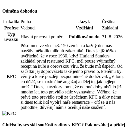
Odměna dohodou
Lokalita
Praha
Jazyk
Čeština
Profese
Vedoucí
Vzdělání
Základní
Typ
Hlavní pracovní poměr
Publikováno do
31. 8. 2026
úvazku
Působíme ve více než 150 zemích a každý den nás
navštíví několik milionů zákazníků. Dnes je již těžko
uvěřitelné, že v roce 1930, když Harland Sanders
zakládal první restauraci KFC, měl pouze výjimečný
recept na kuře a obrovskou víru, že bude mít úspěch. Od
začátku jej doprovázelo také jedno pravidlo, kterému byl
KFC
věrný a které později bezpodmínečně dodržoval: „V tom,
co děláš, se maximálně angažuj a dělej to, jak nejlépe
umíš!” Dnes, navzdory tomu, že od oné doby uběhlo již
mnoho let, toto pravidlo stále vyznáváme. Věříme, že
právě toto pravidlo stojí za úspěchem KFC a díky němu
si dnes tolik lidí vybírá naše restaurace – cítí se u nás
pohodlně, důvěřují nám a oceňují naše snažení.
Chtěl/a by ses stát součástí rodiny v KFC? Pak neváhej a přidej