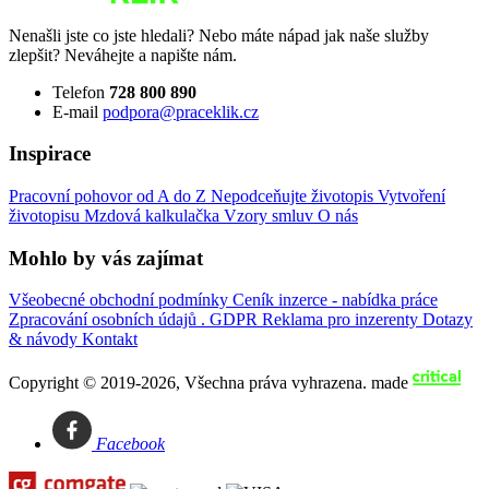
Nenašli jste co jste hledali? Nebo máte nápad jak naše služby
zlepšit? Neváhejte a napište nám.
Telefon
728 800 890
E-mail
podpora@praceklik.cz
Inspirace
Pracovní pohovor od A do Z
Nepodceňujte životopis
Vytvoření
životopisu
Mzdová kalkulačka
Vzory smluv
O nás
Mohlo by vás zajímat
Všeobecné obchodní podmínky
Ceník inzerce - nabídka práce
Zpracování osobních údajů . GDPR
Reklama pro inzerenty
Dotazy
& návody
Kontakt
Copyright © 2019-2026, Všechna práva vyhrazena.
made
Facebook