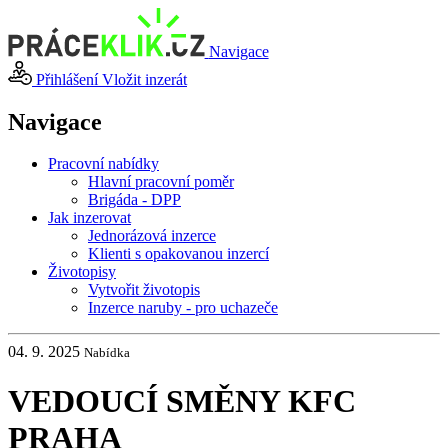
Navigace
Přihlášení
Vložit inzerát
Navigace
Pracovní nabídky
Hlavní pracovní poměr
Brigáda - DPP
Jak inzerovat
Jednorázová inzerce
Klienti s opakovanou inzercí
Životopisy
Vytvořit životopis
Inzerce naruby - pro uchazeče
04. 9. 2025
Nabídka
VEDOUCÍ SMĚNY KFC
PRAHA