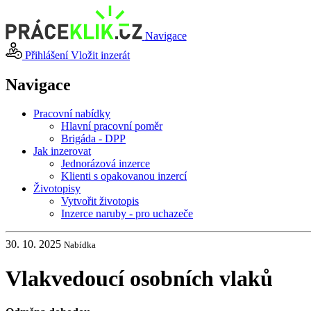
Navigace
Přihlášení
Vložit inzerát
Navigace
Pracovní nabídky
Hlavní pracovní poměr
Brigáda - DPP
Jak inzerovat
Jednorázová inzerce
Klienti s opakovanou inzercí
Životopisy
Vytvořit životopis
Inzerce naruby - pro uchazeče
30. 10. 2025
Nabídka
Vlakvedoucí osobních vlaků