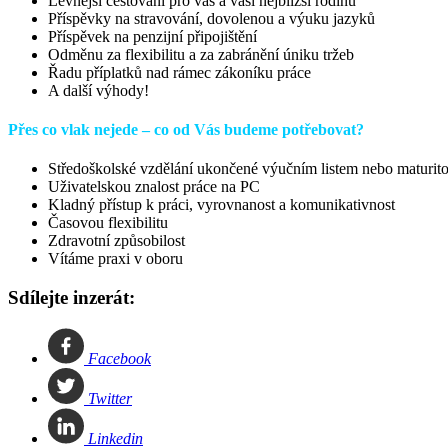
Levnější cestování pro vás a vaši nejbližší rodinu
Příspěvky na stravování, dovolenou a výuku jazyků
Příspěvek na penzijní připojištění
Odměnu za flexibilitu a za zabránění úniku tržeb
Řadu příplatků nad rámec zákoníku práce
A další výhody!
Přes co vlak nejede – co od Vás budeme potřebovat?
Středoškolské vzdělání ukončené výučním listem nebo maturit
Uživatelskou znalost práce na PC
Kladný přístup k práci, vyrovnanost a komunikativnost
Časovou flexibilitu
Zdravotní způsobilost
Vítáme praxi v oboru
Sdílejte inzerát:
Facebook
Twitter
Linkedin