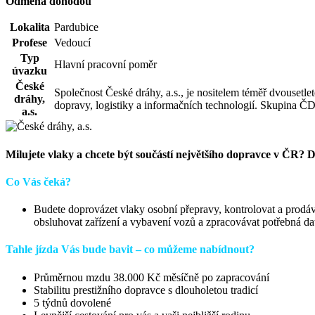
Odměna dohodou
Lokalita
Pardubice
Profese
Vedoucí
Typ
Hlavní pracovní poměr
úvazku
České
Společnost České dráhy, a.s., je nositelem téměř dvousetl
dráhy,
dopravy, logistiky a informačních technologií. Skupina ČD
a.s.
Milujete vlaky a chcete být součástí největšího dopravce v ČR? D
Co Vás čeká?
Budete doprovázet vlaky osobní přepravy, kontrolovat a prodáva
obsluhovat zařízení a vybavení vozů a zpracovávat potřebná data
Tahle jízda Vás bude bavit – co můžeme nabídnout?
Průměrnou mzdu 38.000 Kč měsíčně po zapracování
Stabilitu prestižního dopravce s dlouholetou tradicí
5 týdnů dovolené