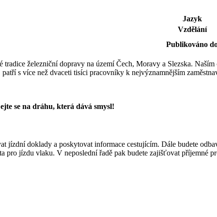
Jazyk
Vzdělání
Publikováno d
eté tradice železniční dopravy na území Čech, Moravy a Slezska. Naším
 patří s více než dvaceti tisíci pracovníky k nejvýznamnějším zaměstna
ejte se na dráhu, která dává smysl!
t jízdní doklady a poskytovat informace cestujícím. Dále budete odbavov
 pro jízdu vlaku. V neposlední řadě pak budete zajišťovat příjemné pro