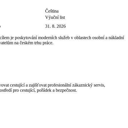
Čeština
Výuční list
o
31. 8. 2026
 cílem je poskytování moderních služeb v oblastech osobní a nákladní
vatelům na českém trhu práce.
at cestující a zajišťovat profesionální zákaznický servis,
středí pro cestující, pořádek a bezpečnost.