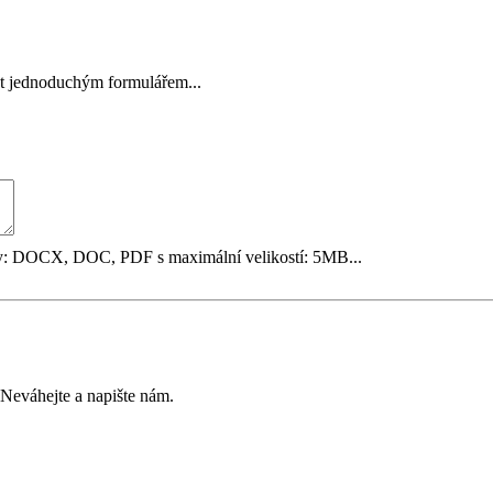
ět jednoduchým formulářem...
y: DOCX, DOC, PDF s maximální velikostí: 5MB...
? Neváhejte a napište nám.