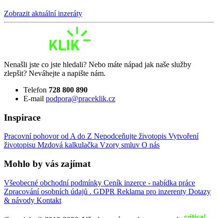
Zobrazit aktuální inzeráty
Nenašli jste co jste hledali? Nebo máte nápad jak naše služby
zlepšit? Neváhejte a napište nám.
Telefon
728 800 890
E-mail
podpora@praceklik.cz
Inspirace
Pracovní pohovor od A do Z
Nepodceňujte životopis
Vytvoření
životopisu
Mzdová kalkulačka
Vzory smluv
O nás
Mohlo by vás zajímat
Všeobecné obchodní podmínky
Ceník inzerce - nabídka práce
Zpracování osobních údajů . GDPR
Reklama pro inzerenty
Dotazy
& návody
Kontakt