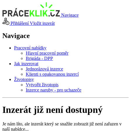
Navigace
Přihlášení
Vložit inzerát
Navigace
Pracovní nabídky
Hlavní pracovní poměr
Brigáda - DPP
Jak inzerovat
Jednorázová inzerce
Klienti s opakovanou inzercí
Životopisy
Vytvořit životopis
Inzerce naruby - pro uchazeče
Inzerát již není dostupný
Je nám líto, ale inzerát který se snažíte zobrazit již není zařazen v
naší nabídce...