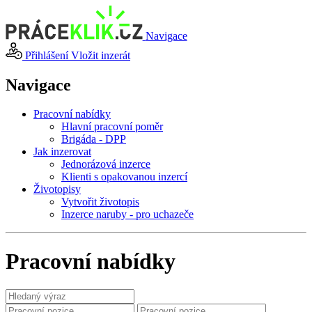
Navigace
Přihlášení
Vložit inzerát
Navigace
Pracovní nabídky
Hlavní pracovní poměr
Brigáda - DPP
Jak inzerovat
Jednorázová inzerce
Klienti s opakovanou inzercí
Životopisy
Vytvořit životopis
Inzerce naruby - pro uchazeče
Pracovní nabídky