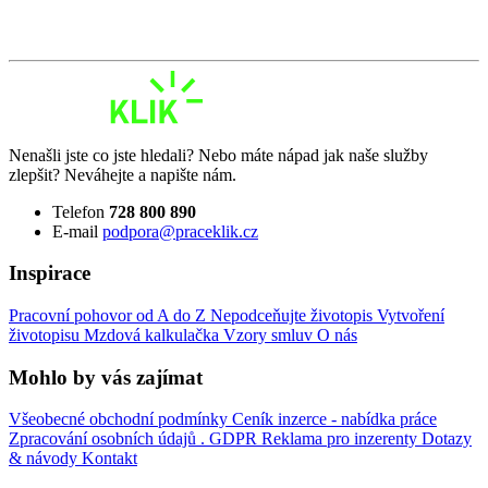
Nenašli jste co jste hledali? Nebo máte nápad jak naše služby
zlepšit? Neváhejte a napište nám.
Telefon
728 800 890
E-mail
podpora@praceklik.cz
Inspirace
Pracovní pohovor od A do Z
Nepodceňujte životopis
Vytvoření
životopisu
Mzdová kalkulačka
Vzory smluv
O nás
Mohlo by vás zajímat
Všeobecné obchodní podmínky
Ceník inzerce - nabídka práce
Zpracování osobních údajů . GDPR
Reklama pro inzerenty
Dotazy
& návody
Kontakt