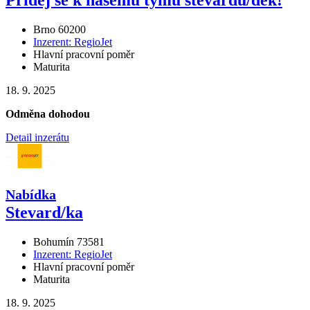
Přidej se k našemu týmu stevardů
/
dek!
Brno 60200
Inzerent: RegioJet
Hlavní pracovní poměr
Maturita
18. 9. 2025
Odměna dohodou
Detail inzerátu
Nabídka
Stevard
/
ka
Bohumín 73581
Inzerent: RegioJet
Hlavní pracovní poměr
Maturita
18. 9. 2025